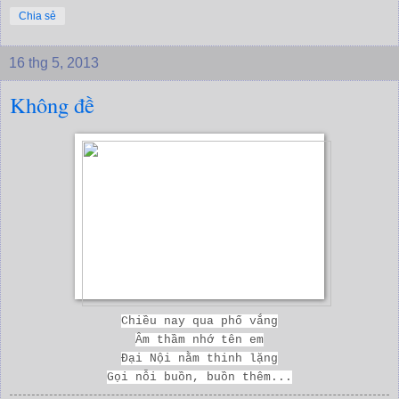
Chia sẻ
16 thg 5, 2013
Không đề
Chiều nay qua phố vắng
Âm thầm nhớ tên em
Đại Nội nằm thinh lặng
Gọi nỗi buồn, buồn thêm...