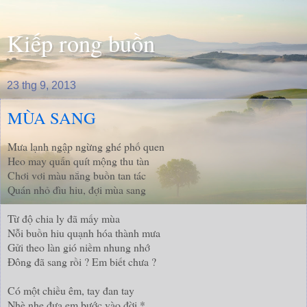
Kiếp rong buồn
23 thg 9, 2013
MÙA SANG
Mưa lạnh ngập ngừng ghé phố quen
Heo may quấn quít mộng thu tàn
Chơi vơi màu nắng buồn tan tác
Quán nhỏ đìu hiu, đợi mùa sang
Từ độ chia ly đã mấy mùa
Nỗi buồn hiu quạnh hóa thành mưa
Gửi theo làn gió niềm nhung nhớ
Đông đã sang rồi ? Em biết chưa ?
Có một chiều êm, tay đan tay
Nhè nhẹ đưa em bước vào đời *