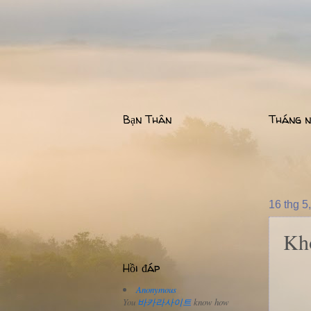
Bạn Thân
Tháng ng
16 thg 5
Kh
Hồi đáp
Anonymous
You
바카라사이트
know how