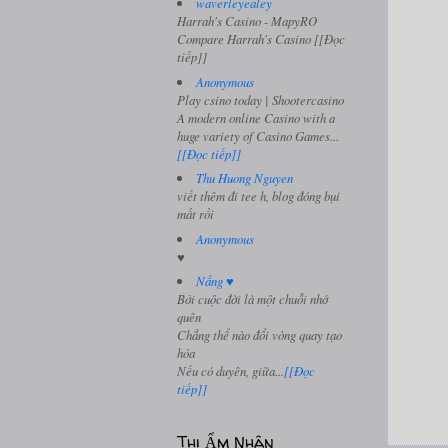
waverleyealey
Harrah's Casino - MapyRO
Compare Harrah's Casino
[[Đọc
tiếp]]
Anonymous
Play csino today | Shootercasino
A modern online Casino with a
huge variety of Casino Games...
[[Đọc tiếp]]
Thu Huong Nguyen
viết thêm đi tee h, blog đóng bụi
mất rồi
Anonymous
♥
Nắng ♥
Bởi cuộc đời là một chuỗi nhớ
quên
Chẳng thể nào đổi vòng quay tạo
hóa
Nếu có duyên, giữa...
[[Đọc
tiếp]]
Thi Ẩm Nhân